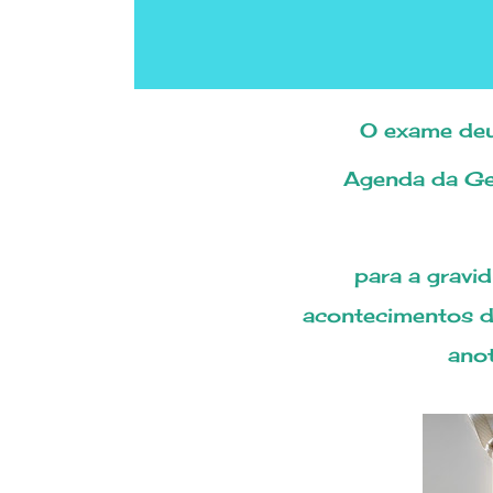
O exame de
Agenda da G
para a gravidinha deixar registrados todos os
acontecimentos d
anot