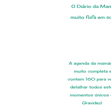
O Diário da Mamãe é personalizado de uma maneira
muito fofa em s
A agenda da mamãe é
muito completa 
contem 160 para v
detalhar todos est
momentos únicos 
Gravidez!