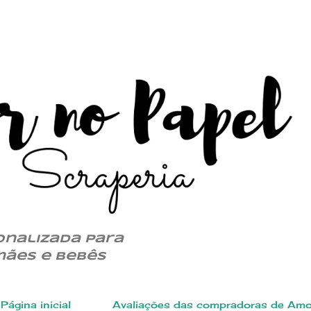
Pular para o conteúdo principal
onalizada para
mães e bebês
Página inicial
Avaliações das compradoras de Amo