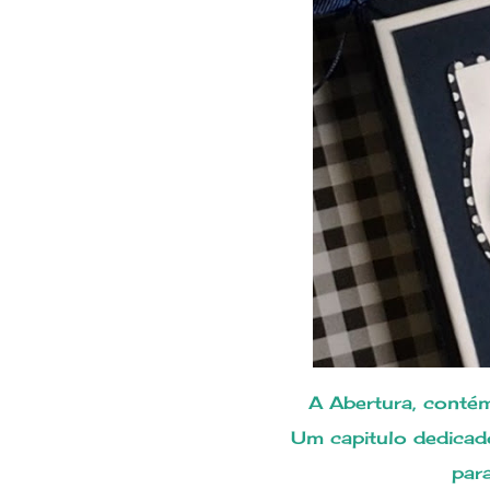
A Abertura, cont
Um capitulo dedicado ao desenvolvimento do bebê, mês a mês
para