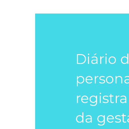
Diário 
persona
registr
da gest