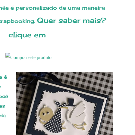
Quer saber mais?
crapbooking.
clique em
e
ocê
es
da