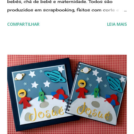
bebês, chá de bebê e maternidade. Todos são
produzidos em scrapbooking, feitos com corte e
colagem de pecinhas de papel para formar imagens
COMPARTILHAR
LEIA MAIS
e nomes. Estamos no Elo7 desde 2011, e nestes
dez anos contamos com centenas de avaliações
positivas, disponíveis para consultas em
https://talk7.elo7.com.br/amornopapel/avaliacoes
Amor no Papel Scraperia está
no Elo7 desde 2011, já c...