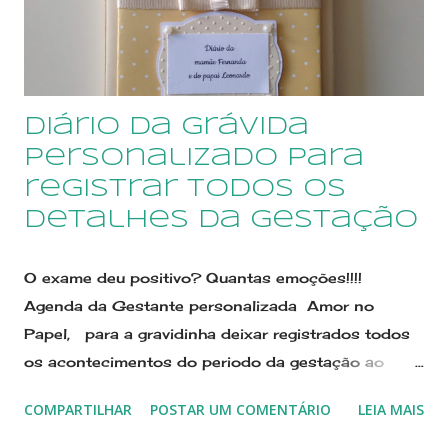
Diário da grávida
personalizado para
registrar todos os
detalhes da gestação
O exame deu positivo? Quantas emoções!!!!
Agenda da Gestante personalizada Amor no
Papel, para a gravidinha deixar registrados todos
os acontecimentos do periodo da gestação ao
parto, com anotações escritas e fotos. O Diário da
COMPARTILHAR
POSTAR UM COMENTÁRIO
LEIA MAIS
Mamãe é personalizado de uma maneira muito fofa
em scrapbooking. Quer saber mais? clique em A