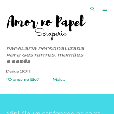
Pular para o conteúdo principal
Papelaria Personalizada
para gestantes, mamães
e bebês
Desde 2011!
10 anos no Elo7
Mais…
Mini álbum sanfonado na caixa