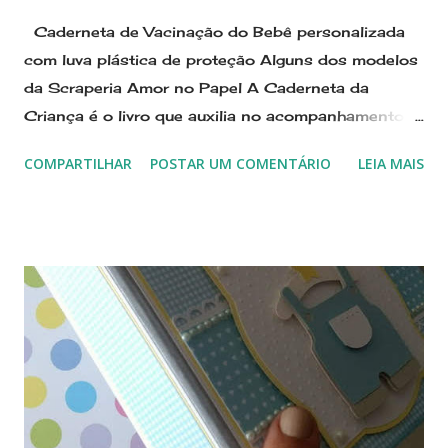
Caderneta de Vacinação do Bebê personalizada
com luva plástica de proteção Alguns dos modelos
da Scraperia Amor no Papel A Caderneta da
Criança é o livro que auxilia no acompanhamento
do crescimento e desenvolvimento infantil. Usamos
COMPARTILHAR
POSTAR UM COMENTÁRIO
LEIA MAIS
o miolo impresso colorido, com conteúdo oficial do
governo, e segue encadernada em capa dura, com
plástico grosso de proteção, para permitir a
durabilidade que se espera de um documento do
bebê. Na caderneta, constam os marcos de
desenvolvimento neuropsicomotor,
desenvolvimento afetivo e cognitivo/linguagem para
acompanhamento dos profissionais que atendem a
criança. É nela que se registrarão as vacinas para
proteção da saúde da criança. A Caderneta de