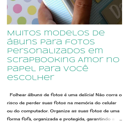
Vacinação da Scraperia Amor no Papel tem a capa
personalizada em scrapbooking, toda produzida
com corte e colagem de pecinhas de papel. A
personalização pode ser feita em outras
Muitos modelos de
combinações de colorido e temas à escolha da
cliente. Pode ser vendida em kits personalizados de
ábuns para fotos
acordo com demais itens da p...
personalizados em
scrapbooking Amor no
Papel para você
escolher
Folhear álbuns de fotos é uma delícia! Não corra o
risco de perder suas fotos na memória do celular
ou do computador. Organize as suas fotos de uma
forma fofa, organizada e protegida, garantindo a
memória dos seus melhores momentos. Nós, da