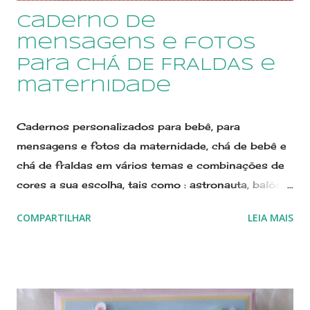
caderno de
mensagens e fotos
para CHÁ DE FRALDAS e
maternidade
Cadernos personalizados para bebê, para
mensagens e fotos da maternidade, chá de bebê e
chá de fraldas em vários temas e combinações de
cores a sua escolha, tais como : astronauta, balões,
jardim encantado, flores, princesa, circo, safári,
COMPARTILHAR
LEIA MAIS
príncipe, urso, marinheiro, urso marinheiro, urso
aviador, ovelhinha, bailarina, e muito mais! Confira
nossos modelos. Estamos no Elo7 desde 2011, já
contamos com sete anos de atividades. Na nossa
loja você encontrará avaliações das compradoras.