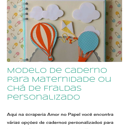
979622774 A capa pode ser personalizada em
vários temas, e combinações de cores, com
técnicas de scrapbook, ou seja, as imagens são
trabalhadas com recorte e colagem de pecinhas
de papéis especiais, que são montadas umas sobre
as outras, e têm um efeito delicado e bonito. No
livro há espaço para registrar a marcação dos
pezinhos e mãozinhas do bebê, bem c...
Modelo de caderno
para Maternidade ou
Chá de Fraldas
personalizado
Aqui na scraperia Amor no Papel você encontra
várias opções de cadernos personalizados para