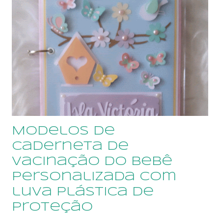
CLIQUE AQUI para ler depoimentos das nossas
clientes Estamos sempre lançando novos modelos,
confira em nossa loja on line, Para ver novos
modelos CLIQUE AQUI 🔽🔽 Quero ver todos os
Modelos Qualquer dúvida, envie um email para
sonimary.ribeiro@amornopapel.com Caso prefira,
envie uma mensagem por WhatsApp 21
979622774 ...
Modelos de
Caderneta de
Vacinação do Bebê
personalizada com
luva plástica de
proteção