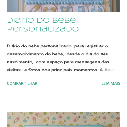
Diário do Bebê
Personalizado
Diário do bebê personalizado para registrar o
desenvolvimento do bebê, desde o dia do seu
nascimento, com espaço para mensagens das
visitas, e fotos dos principais momentos. A Amor
no Papel Scraperia está no Elo7 desde 2011, já
COMPARTILHAR
LEIA MAIS
contamos com 7 anos de atividades. Estamos
lançando novos modelos periodicamente. Para ver
novos modelos de Livro do Bebê personalizado
Clique aqui ⇩ Quero ver todos os Modelos Se
preferir, envie um email para
sonimary.ribeiro@amornopapel.com WhatsApp 21