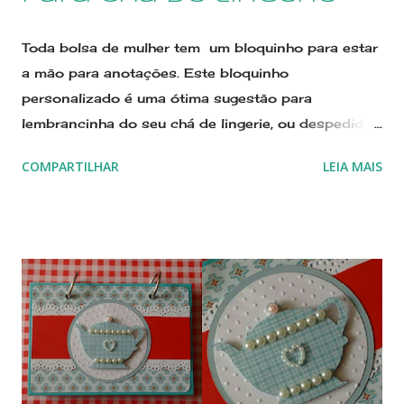
também o kit cont...
Toda bolsa de mulher tem um bloquinho para estar
a mão para anotações. Este bloquinho
personalizado é uma ótima sugestão para
lembrancinha do seu chá de lingerie, ou despedida
de solteira É um presente fofo e útil! Segue
COMPARTILHAR
LEIA MAIS
embalado individualmente em celofane, arrematado
por fita de cetim. Encomende nas cores da sua
festa!!! Se preferir, mande um email
sonimary.ribeiro@amornopapel.com WhatsApp 21
979622774