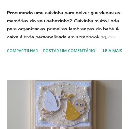
Procurando uma caixinha para deixar guardadas as
memórias do seu bebezinho? Caixinha muito linda
para organizar as primeiras lembranças do bebê A
caixa é toda personalizada em scrapbooking, com
corte e colagem de pecinhas de papel para formas
COMPARTILHAR
POSTAR UM COMENTÁRIO
LEIA MAIS
as imagens e letras A mamãe terá onde guardar a
primeira roupinha, de uma forma organizada e fofa!
A primeira mechinha do cabelo ficará guardada na
caixinha linda A caixa poderá ser personalizada em
cores e temas que combinem com o enxoval e o
quarto do bebê, para que faça parte da decoração
O primeiro dentinho ficará guardadinho dentro da
caixinha Quer saber de outras opções de
personalização? Me manda uma mensagem por
WhatsApp