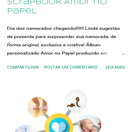
scrapbook Amor no
Papel
Dia dos namorados chegando!!!!!!! Linda sugestão
de presente para surpreender sua namorada, de
forma original, exclusiva e criativa! Álbum
personalizado Amor no Papel produzido em
scrapbooking é um presente original e criativo para
COMPARTILHAR
POSTAR UM COMENTÁRIO
LEIA MAIS
surpreender seu amor! Nas cores vermelho, pink e
preto, segue sugestão de presente para as fotos do
namoro