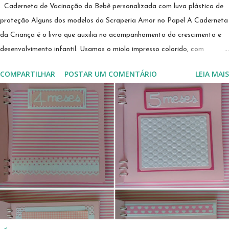
Caderneta de Vacinação do Bebê personalizada com luva plástica de
proteção Alguns dos modelos da Scraperia Amor no Papel A Caderneta
da Criança é o livro que auxilia no acompanhamento do crescimento e
desenvolvimento infantil. Usamos o miolo impresso colorido, com
conteúdo oficial do governo, e segue encadernada em capa dura, com
COMPARTILHAR
POSTAR UM COMENTÁRIO
LEIA MAIS
plástico grosso de proteção, para permitir a durabilidade que se espera
de um documento do bebê. Na caderneta, constam os marcos de
desenvolvimento neuropsicomotor, desenvolvimento afetivo e
cognitivo/linguagem para acompanhamento dos profissionais que
atendem a criança. É nela que se registrarão as vacinas para proteção
da saúde da criança. A Caderneta de Vacinação da Scraperia Amor no
Papel tem a capa personalizada em scrapbooking, toda produzida com
corte e colagem de pecinhas de papel. A personalização pode ser feita
em outras combinações de colorido e temas à escolha da cliente. Pode
ser vendida em kits personalizados de acordo com demais itens da p...