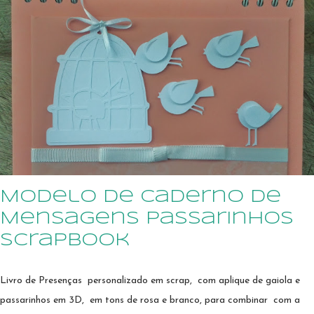
caixinha linda A caixa poderá ser personalizada em cores e temas que
combinem com o enxoval e o quarto do bebê, para que faça parte da
decoração O primeiro dentinho ficará guardadinho dentro da caixinha
Quer saber de outras opções de personalização? Me manda uma
mensagem por WhatsApp
Modelo de Caderno de
Mensagens passarinhos
scrapbook
Livro de Presenças personalizado em scrap, com aplique de gaiola e
passarinhos em 3D, em tons de rosa e branco, para combinar com a