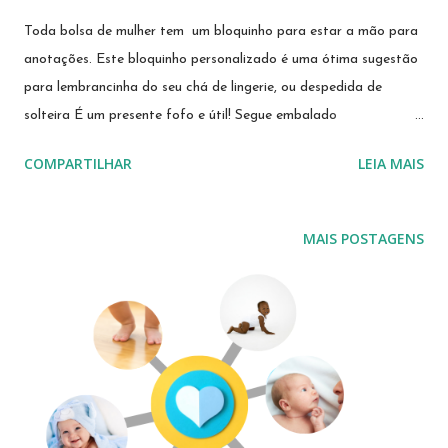
Toda bolsa de mulher tem um bloquinho para estar a mão para
anotações. Este bloquinho personalizado é uma ótima sugestão
para lembrancinha do seu chá de lingerie, ou despedida de
solteira É um presente fofo e útil! Segue embalado
individualmente em celofane, arrematado por fita de cetim.
COMPARTILHAR
LEIA MAIS
Encomende nas cores da sua festa!!! Se preferir, mande um
email sonimary.ribeiro@amornopapel.com WhatsApp 21
979622774
MAIS POSTAGENS