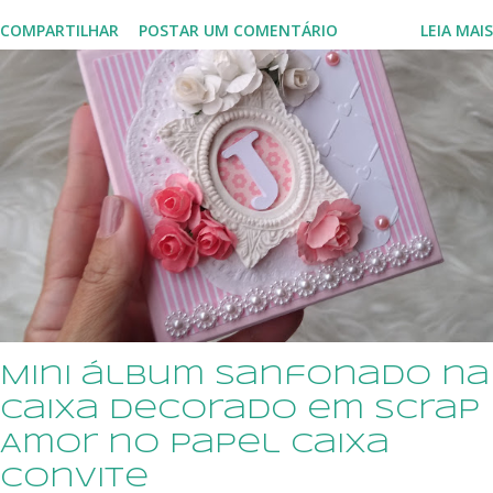
Papel, adoramos personalizar seu álbum no tema do enxoval, decoração
COMPARTILHAR
POSTAR UM COMENTÁRIO
LEIA MAIS
do quartinho, celebrações de mesversários, aniversários, e muito mais.
modelo de álbum personalizado para menina, em candy colors, no tema
ursinha princesa modelo de álbum em scrapbook no tema rapozinha
laranja, com detalhes em lilás Interior do álbum para 120 fotos
tamanho 10X15, que são encaixadas em envelopes plásticos Nossos
produtos são personalizados com corte e colagem de pecinhas de
papéis, em camadas, com um acabamento diferenciado. Kit de álbuns
personalizados para gêmeos Quer encantar uma gravidinha querida
com um presente original e criativo? Escolha o tema e iremos preparar
nas cores de sua preferência. Você pode escolher também o kit cont...
Mini álbum sanfonado na
caixa decorado em scrap
Amor no Papel caixa
convite