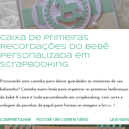
cozinha e ao seu gosto. Miolo impresso em gráfica, em papel de alta
qualidade. Consulte todos os preços e confira todos os modelos de
cadernos de receitas pe...
Caixa de Primeiras
Recordações do Bebê
Personalizada em
Scrapbooking
Procurando uma caixinha para deixar guardadas as memórias do seu
bebezinho? Caixinha muito linda para organizar as primeiras lembranças
do bebê A caixa é toda personalizada em scrapbooking, com corte e
colagem de pecinhas de papel para formas as imagens e letras A
mamãe terá onde guardar a primeira roupinha, de uma forma
COMPARTILHAR
POSTAR UM COMENTÁRIO
LEIA MAIS
organizada e fofa! A primeira mechinha do cabelo ficará guardada na