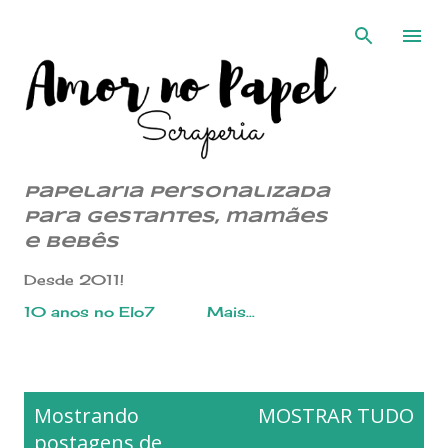
Pular para o conteúdo principal
Papelaria Personalizada
para gestantes, mamães
e bebês
Desde 2011!
10 anos no Elo7
Mais…
P
Mostrando
MOSTRAR TUDO
o
postagens de
s