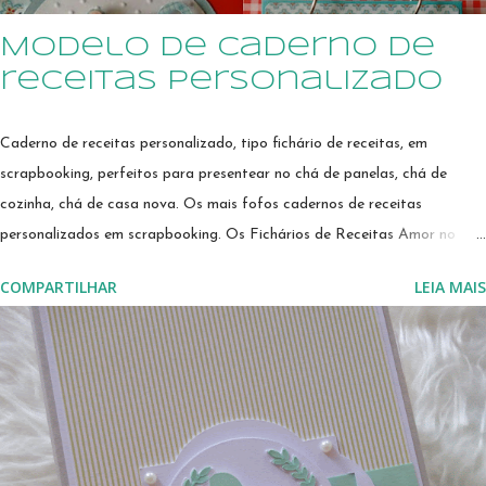
Modelo de caderno de
receitas personalizado
Caderno de receitas personalizado, tipo fichário de receitas, em
scrapbooking, perfeitos para presentear no chá de panelas, chá de
cozinha, chá de casa nova. Os mais fofos cadernos de receitas
personalizados em scrapbooking. Os Fichários de Receitas Amor no
Papel são perfeitos para presentear a noiva em seu chá de panelas e
COMPARTILHAR
LEIA MAIS
chá de cozinha. Presentes Amor no Papel Scraperia encantam quem os
recebem! Estes fichários são perfeitos para presentear uma noiva, em
chá de panelas, chá de cozinha, para quem está montando uma casa
nova, ou indo para o seu primeiro lar. É uma forma prática e linda de
guardar suas receitas preferidas, como em um caderno de receitas
personalizado ou um livro de receitas personalizado. Pode ser
personalizado em diversas combinações de cores combinando com a sua