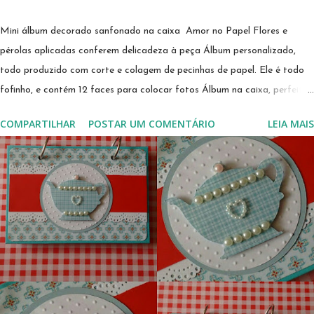
Mini álbum decorado sanfonado na caixa Amor no Papel Flores e
pérolas aplicadas conferem delicadeza à peça Álbum personalizado,
todo produzido com corte e colagem de pecinhas de papel. Ele é todo
fofinho, e contém 12 faces para colocar fotos Álbum na caixa, perfeito
para ser usado como caixa convite para madrinhas Este kit de álbum na
COMPARTILHAR
POSTAR UM COMENTÁRIO
LEIA MAIS
caixa é lindo para encantar uma vovó, dinda ou titia querida O álbum é
uma ótima sugestão de presente para lembrança de batizado ou
casamento. Pode ser personalizado em outras combinações de cores à
sua escolha E le segue preso a uma caixinha decorada com recortes de
papel e adornos que o fazem ser uma peça única e apaixonante. Este
foi preparado para encantar uma mocinha muito delicada e fofa. Ele
pode ser usado para guardar fotos do bebê; convite de padrinhos;
convite para madrinha de casamento; encantar uma titia, vovó ou
dinda. Qual o uso que você faria dele? Escreve aí nos comentários!