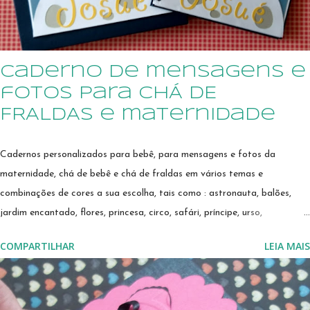
caderno de mensagens e
fotos para CHÁ DE
FRALDAS e maternidade
Cadernos personalizados para bebê, para mensagens e fotos da
maternidade, chá de bebê e chá de fraldas em vários temas e
combinações de cores a sua escolha, tais como : astronauta, balões,
jardim encantado, flores, princesa, circo, safári, príncipe, urso,
marinheiro, urso marinheiro, urso aviador, ovelhinha, bailarina, e muito
COMPARTILHAR
LEIA MAIS
mais! Confira nossos modelos. Estamos no Elo7 desde 2011, já contamos
com sete anos de atividades. Na nossa loja você encontrará avaliações
das compradoras. CLIQUE AQUI para ler depoimentos das nossas
clientes Estamos sempre lançando novos modelos, confira em nossa loja