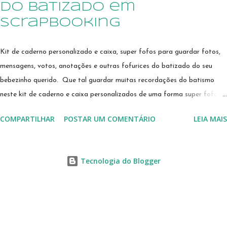
do batizado em
scrapbooking
Kit de caderno personalizado e caixa, super fofos para guardar fotos,
mensagens, votos, anotações e outras fofurices do batizado do seu
bebezinho querido. Que tal guardar muitas recordações do batismo
neste kit de caderno e caixa personalizados de uma forma super fofa,
para folhear sempre que tiver saudades daqueles momentos? Esta é
COMPARTILHAR
POSTAR UM COMENTÁRIO
LEIA MAIS
uma forma original e criativa de criar seu exclusivo e verdadeiro diário
com fotos! A mamãe poderá personalizar e decorar as páginas
adereços como cantoneiras, bailarinas, carimbos ou fitas divertidas,
Tecnologia do Blogger
para deixar recadinhos e, cartões de presente presos à folha e foto.
Este kit é perfeito para você que quer imprimir suas fotos mais
queridas e montar álbuns charmosos! Suas fotos virtuais merecem ir
para o papel! Caderno com capa personalizado em scrapbooking,
trabalhado em renda de papel,com aplique da pomba da paz, no