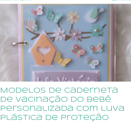
preferir, mande um email sonimary.ribeiro@amornopapel.com
WhatsApp 21 979622774
Modelos de Caderneta
de Vacinação do Bebê
personalizada com luva
plástica de proteção