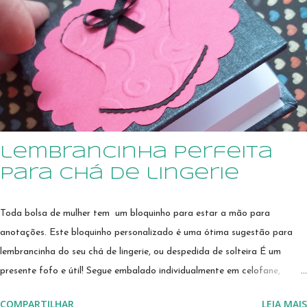
on line, Para ver novos modelos CLIQUE AQUI 🔽🔽 Quero ver todos
os Modelos Qualquer dúvida, envie um email para
sonimary.ribeiro@amornopapel.com Caso prefira, envie uma mensagem
por WhatsApp 21 979622774 ...
lembrancinha perfeita
para chá de lingerie
Toda bolsa de mulher tem um bloquinho para estar a mão para
anotações. Este bloquinho personalizado é uma ótima sugestão para
lembrancinha do seu chá de lingerie, ou despedida de solteira É um
presente fofo e útil! Segue embalado individualmente em celofane,
arrematado por fita de cetim. Encomende nas cores da sua festa!!! Se
COMPARTILHAR
LEIA MAIS