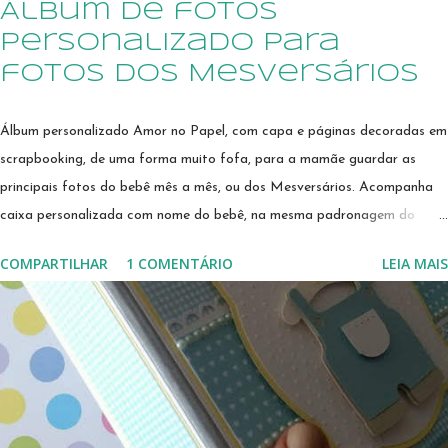
Álbum de fotos
personalizado para
fotos dos Mesversários
Álbum personalizado Amor no Papel, com capa e páginas decoradas em
scrapbooking, de uma forma muito fofa, para a mamãe guardar as
principais fotos do bebê mês a mês, ou dos Mesversários. Acompanha
caixa personalizada com nome do bebê, na mesma padronagem do
scrapbook. O trabalho é todo feito com corte e colagem de pecinhas
COMPARTILHAR
1 COMENTÁRIO
LEIA MAIS
de papéis para formar as imagens e texto. uma ótima opção de
presente para o chá de bebê e/ou visitas ao recém nascido! Produzido
sob encomenda, e pode ser feito em outras cores e temas. Envio para
todo o Brasil pelos Correios Uma ótima sugestão de presente para
encantar uma grávida querida: álbum totalmente personalizado em
scrapbooking, para guardar as fotos dos Mesversários, ou as fotos do
desenvolvimento do bebê, mês a mês, de uma forma super linda! Cada