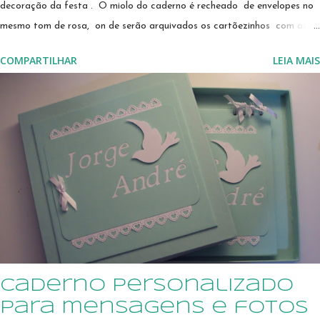
decoração da festa . O miolo do caderno é recheado de envelopes no
mesmo tom de rosa, on de serão arquivados os cartõezinhos com as
mensagens carinhosas dos convidados Adorei fazer! As figuras são
COMPARTILHAR
LEIA MAIS
feitas em camadas, que são montadas e coladas umas sobre as
outras, artesanalmente, com cola livre de ácido e/ou fita banana para
dar efeito de alto relevo. Seus convidados vão adorar deixar
mensagens carinhosas, que ficarão registradas par a s empre Visite a
Vitrine da scraperia Amor no Papel Pode ser feito em outras
combinações de cores, ou em outros temas, sob consulta.
caderno personalizado
para mensagens e fotos