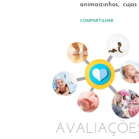
animaizinhos, cujas
recortes de papéis e
COMPARTILHAR
as imagens. Podem s
combinações de core
com o enxoval, ou c
usados apliques de 
elefante. Os olhos d
marcador de páginas
modelo e outros mod
personalizados em s
encomendas. Visite 
Papel, e conheça ou
scrap