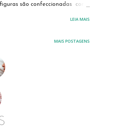
 figuras são confeccionadas com
speciais, e coladas para formar
LEIA MAIS
er produzidos em diversas
s diferentes, para combinar
MAIS POSTAGENS
om o quartinho do bebê. Foram
macaquinho, leão, girafa e
os bichinhos são móveis, e o
 é um detalhe a mais. Este
elos de Livros do Bebê
crap, disponíveis para
a vitrine da scraperia Amor no
tros mimos personalizados em