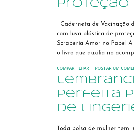
proteção
modelos CLIQUE AQUI 🔽🔽
Modelos Qualquer dúvida, 
sonimary.ribeiro@amornopa
Caderneta de Vacinação d
envie uma mensagem por Wh
com luva plástica de prote
Scraperia Amor no Papel A
o livro que auxilia no aco
crescimento e desenvolvimen
COMPARTILHAR
POSTAR UM COME
miolo impresso colorido, co
lembranc
governo, e segue encadern
plástico grosso de proteção,
perfeita 
durabilidade que se esper
de lingeri
bebê. Na caderneta, const
desenvolvimento neuropsic
Toda bolsa de mulher tem 
afetivo e cognitivo/lingua