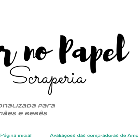
Pular para o conteúdo principal
onalizada para
mães e bebês
Página inicial
Avaliações das compradoras de Amo