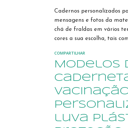
Cadernos personalizados pa
mensagens e fotos da mate
chá de fraldas em vários t
cores a sua escolha, tais co
jardim encantado, flores, pri
COMPARTILHAR
príncipe, urso, marinheiro, 
Modelos 
aviador, ovelhinha, bailarin
nossos modelos. Estamos no 
Cadernet
contamos com sete anos de 
Vacinação
você encontrará avaliações
CLIQUE AQUI para ler dep
personal
clientes Estamos sempre la
luva plás
confira em nossa loja on li