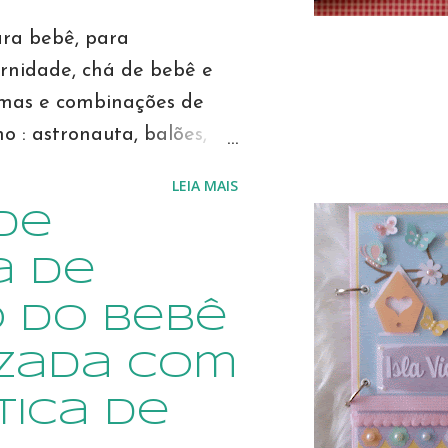
ra bebê, para
rnidade, chá de bebê e
emas e combinações de
mo : astronauta, balões,
ncesa, circo, safári,
LEIA MAIS
urso marinheiro, urso
de
a, e muito mais! Confira
Elo7 desde 2011, já
a de
atividades. Na nossa loja
 do Bebê
 das compradoras.
oimentos das nossas
izada com
nçando novos modelos,
tica de
ne, Para ver novos