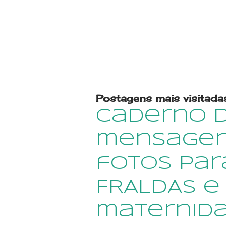
Postagens mais visitada
caderno 
mensagen
fotos par
FRALDAS e
maternid