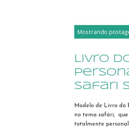
P
Mostrando postage
o
s
t
Livro d
a
Person
g
e
Safari
n
s
Modelo de Livro do 
no tema safári, que
totalmente personal