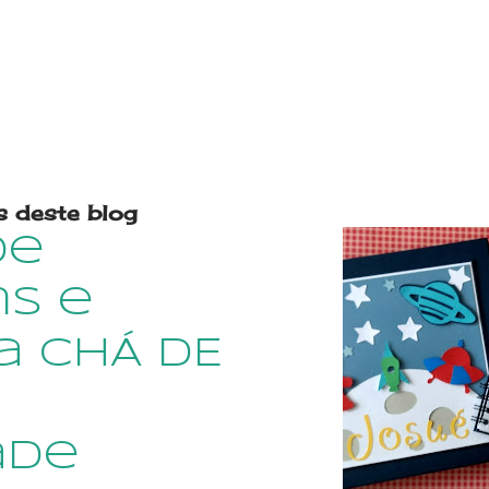
s deste blog
de
s e
a CHÁ DE
ade