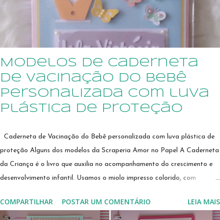
Modelos de Caderneta
de Vacinação do Bebê
personalizada com luva
plástica de proteção
Caderneta de Vacinação do Bebê personalizada com luva plástica de
proteção Alguns dos modelos da Scraperia Amor no Papel A Caderneta
da Criança é o livro que auxilia no acompanhamento do crescimento e
desenvolvimento infantil. Usamos o miolo impresso colorido, com
conteúdo oficial do governo, e segue encadernada em capa dura, com
COMPARTILHAR
POSTAR UM COMENTÁRIO
LEIA MAIS
plástico grosso de proteção, para permitir a durabilidade que se espera
de um documento do bebê. Na caderneta, constam os marcos de