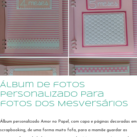
desenvolvimento neuropsicomotor, desenvolvimento afetivo e
cognitivo/linguagem para acompanhamento dos profissionais que
atendem a criança. É nela que se registrarão as vacinas para proteção
da saúde da criança. A Caderneta de Vacinação da Scraperia Amor no
Papel tem a capa personalizada em scrapbooking, toda produzida com
corte e colagem de pecinhas de papel. A personalização pode ser feita
em outras combinações de colorido e temas à escolha da cliente. Pode
ser vendida em kits personalizados de acordo com demais itens da p...
Álbum de fotos
personalizado para
fotos dos Mesversários
Álbum personalizado Amor no Papel, com capa e páginas decoradas em
scrapbooking, de uma forma muito fofa, para a mamãe guardar as