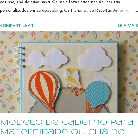
cozinha, chá de casa nova. Os mais fofos cadernos de receitas
personalizados em scrapbooking. Os Fichários de Receitas Amor no
Papel são perfeitos para presentear a noiva em seu chá de panelas e
COMPARTILHAR
LEIA MAIS
chá de cozinha. Presentes Amor no Papel Scraperia encantam quem os
recebem! Estes fichários são perfeitos para presentear uma noiva, em
chá de panelas, chá de cozinha, para quem está montando uma casa
nova, ou indo para o seu primeiro lar. É uma forma prática e linda de
guardar suas receitas preferidas, como em um caderno de receitas
personalizado ou um livro de receitas personalizado. Pode ser
personalizado em diversas combinações de cores combinando com a sua
cozinha e ao seu gosto. Miolo impresso em gráfica, em papel de alta
qualidade. Consulte todos os preços e confira todos os modelos de
cadernos de receitas pe...
Modelo de caderno para
Maternidade ou Chá de