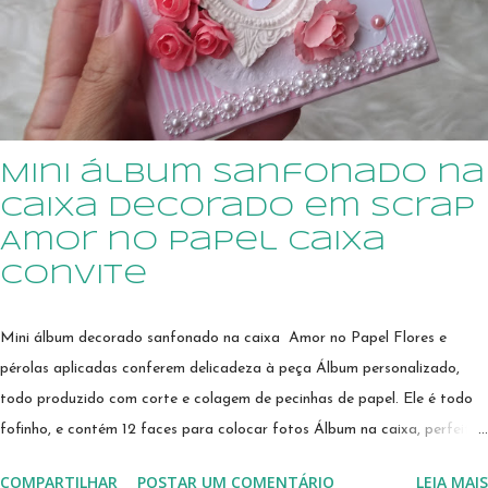
papéis, em camadas, com um acabamento diferenciado. Kit de álbuns
personalizados para gêmeos Quer encantar uma gravidinha querida
com um presente original e criativo? Escolha o tema e iremos preparar
nas cores de sua preferência. Você pode escolher também o kit cont...
Mini álbum sanfonado na
caixa decorado em scrap
Amor no Papel caixa
convite
Mini álbum decorado sanfonado na caixa Amor no Papel Flores e
pérolas aplicadas conferem delicadeza à peça Álbum personalizado,
todo produzido com corte e colagem de pecinhas de papel. Ele é todo
fofinho, e contém 12 faces para colocar fotos Álbum na caixa, perfeito
para ser usado como caixa convite para madrinhas Este kit de álbum na
COMPARTILHAR
POSTAR UM COMENTÁRIO
LEIA MAIS