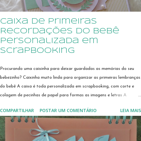
Caixa de Primeiras
Recordações do Bebê
Personalizada em
Scrapbooking
Procurando uma caixinha para deixar guardadas as memórias do seu
bebezinho? Caixinha muito linda para organizar as primeiras lembranças
do bebê A caixa é toda personalizada em scrapbooking, com corte e
colagem de pecinhas de papel para formas as imagens e letras A
mamãe terá onde guardar a primeira roupinha, de uma forma
COMPARTILHAR
POSTAR UM COMENTÁRIO
LEIA MAIS
organizada e fofa! A primeira mechinha do cabelo ficará guardada na
caixinha linda A caixa poderá ser personalizada em cores e temas que
combinem com o enxoval e o quarto do bebê, para que faça parte da
decoração O primeiro dentinho ficará guardadinho dentro da caixinha