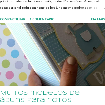
principais fotos do bebê mês a mês, ou dos Mesversários. Acompanha
caixa personalizada com nome do bebê, na mesma padronagem do
scrapbook. O trabalho é todo feito com corte e colagem de pecinhas
COMPARTILHAR
1 COMENTÁRIO
LEIA MAIS
de papéis para formar as imagens e texto. uma ótima opção de
presente para o chá de bebê e/ou visitas ao recém nascido! Produzido
sob encomenda, e pode ser feito em outras cores e temas. Envio para
todo o Brasil pelos Correios Uma ótima sugestão de presente para
encantar uma grávida querida: álbum totalmente personalizado em
scrapbooking, para guardar as fotos dos Mesversários, ou as fotos do
desenvolvimento do bebê, mês a mês, de uma forma super linda! Cada
detalhe mais lindo que o outro, e você pode ter as páginas do álbum do
bebê personalizadas, e decoradas ao seu gosto ...
Muitos modelos de
ábuns para fotos