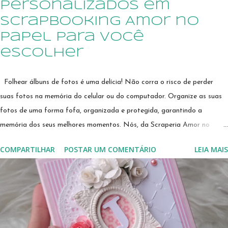
personalizados em
scrapbooking Amor no
Papel para você
escolher
Folhear álbuns de fotos é uma delícia! Não corra o risco de perder
suas fotos na memória do celular ou do computador. Organize as suas
fotos de uma forma fofa, organizada e protegida, garantindo a
memória dos seus melhores momentos. Nós, da Scraperia Amor no
Papel, adoramos personalizar seu álbum no tema do enxoval, decoração
COMPARTILHAR
POSTAR UM COMENTÁRIO
LEIA MAIS
do quartinho, celebrações de mesversários, aniversários, e muito mais.
modelo de álbum personalizado para menina, em candy colors, no tema
ursinha princesa modelo de álbum em scrapbook no tema rapozinha
laranja, com detalhes em lilás Interior do álbum para 120 fotos
tamanho 10X15, que são encaixadas em envelopes plásticos Nossos
produtos são personalizados com corte e colagem de pecinhas de