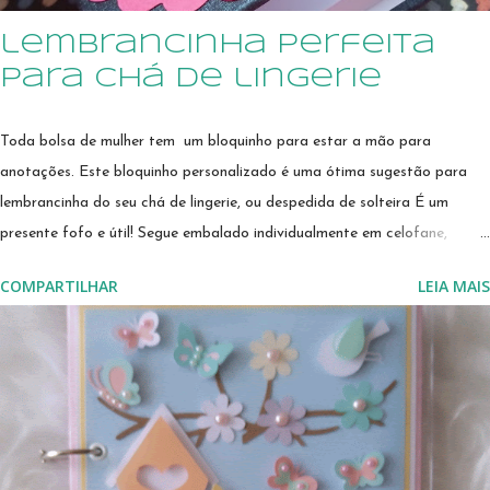
lembrancinha perfeita
para chá de lingerie
Toda bolsa de mulher tem um bloquinho para estar a mão para
anotações. Este bloquinho personalizado é uma ótima sugestão para
lembrancinha do seu chá de lingerie, ou despedida de solteira É um
presente fofo e útil! Segue embalado individualmente em celofane,
arrematado por fita de cetim. Encomende nas cores da sua festa!!! Se
COMPARTILHAR
LEIA MAIS
preferir, mande um email sonimary.ribeiro@amornopapel.com
WhatsApp 21 979622774