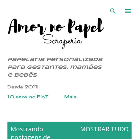
Pular para o conteúdo principal
Papelaria Personalizada
para gestantes, mamães
e bebês
Desde 2011!
10 anos no Elo7
Mais…
P
Mostrando
MOSTRAR TUDO
o
postagens de
s