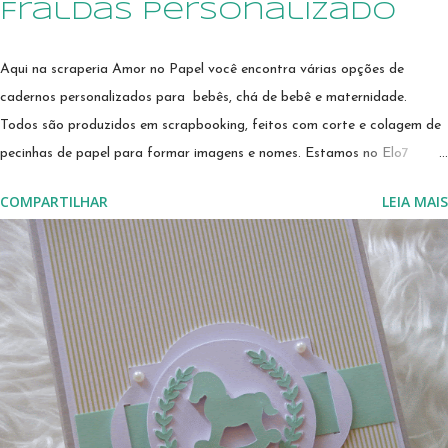
Fraldas personalizado
Aqui na scraperia Amor no Papel você encontra várias opções de
cadernos personalizados para bebês, chá de bebê e maternidade.
Todos são produzidos em scrapbooking, feitos com corte e colagem de
pecinhas de papel para formar imagens e nomes. Estamos no Elo7
desde 2011, e nestes dez anos contamos com centenas de avaliações
COMPARTILHAR
LEIA MAIS
positivas, disponíveis para consultas em
https://talk7.elo7.com.br/amornopapel/avaliacoes
Amor no Papel
Scraperia está no Elo7 desde 2011, já c...