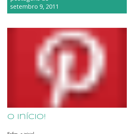
t
setembro 9, 2011
a
g
e
n
s
O início!