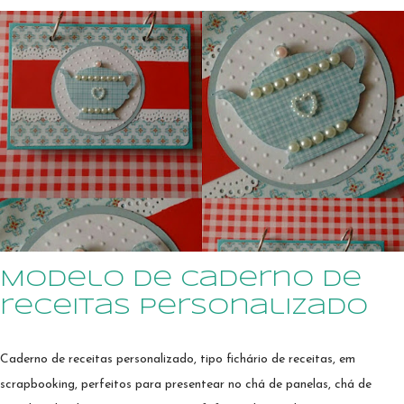
caixa é lindo para encantar uma vovó, dinda ou titia querida O álbum é
uma ótima sugestão de presente para lembrança de batizado ou
casamento. Pode ser personalizado em outras combinações de cores à
sua escolha E le segue preso a uma caixinha decorada com recortes de
papel e adornos que o fazem ser uma peça única e apaixonante. Este
foi preparado para encantar uma mocinha muito delicada e fofa. Ele
pode ser usado para guardar fotos do bebê; convite de padrinhos;
convite para madrinha de casamento; encantar uma titia, vovó ou
dinda. Qual o uso que você faria dele? Escreve aí nos comentários!
Modelo de caderno de
receitas personalizado
Caderno de receitas personalizado, tipo fichário de receitas, em
scrapbooking, perfeitos para presentear no chá de panelas, chá de