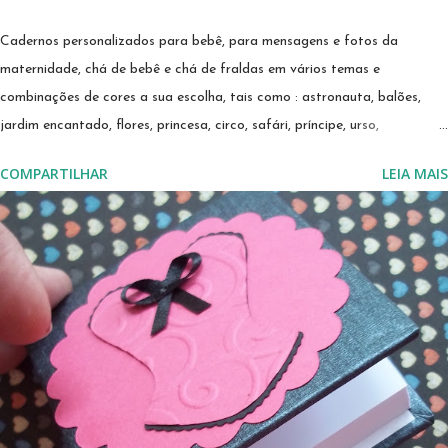
Cadernos personalizados para bebê, para mensagens e fotos da
maternidade, chá de bebê e chá de fraldas em vários temas e
combinações de cores a sua escolha, tais como : astronauta, balões,
jardim encantado, flores, princesa, circo, safári, príncipe, urso,
marinheiro, urso marinheiro, urso aviador, ovelhinha, bailarina, e muito
COMPARTILHAR
LEIA MAIS
mais! Confira nossos modelos. Estamos no Elo7 desde 2011, já contamos
com sete anos de atividades. Na nossa loja você encontrará avaliações
das compradoras. CLIQUE AQUI para ler depoimentos das nossas
clientes Estamos sempre lançando novos modelos, confira em nossa loja
on line, Para ver novos modelos CLIQUE AQUI 🔽🔽 Quero ver todos
os Modelos Qualquer dúvida, envie um email para
sonimary.ribeiro@amornopapel.com Caso prefira, envie uma mensagem
por WhatsApp 21 979622774 ...