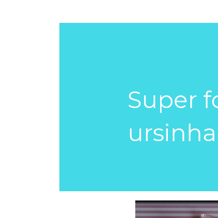
Super f
ursinh