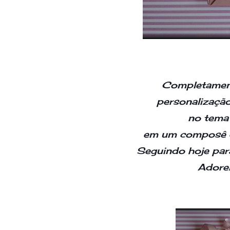
Completamen
personalizaç
no tema
em um composê d
Seguindo hoje pa
Adore