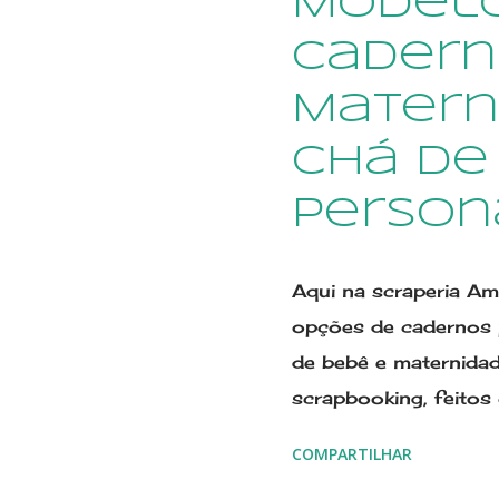
Model
sonimary.ribeiro@a
cadern
979622774 A capa p
temas, e combinaçõe
Matern
scrapbook, ou seja,
Chá de
recorte e colagem de
são montadas umas s
person
delicado e bonito. No
marcação dos pezinh
Aqui na scraperia Am
opções de cadernos 
de bebê e maternida
scrapbooking, feitos
de papel para forma
COMPARTILHAR
Elo7 desde 2011, e 