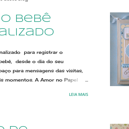
do Bebê
alizado
nalizado para registrar o
bebê, desde o dia do seu
aço para mensagens das visitas,
ais momentos. A Amor no Papel
lo7 desde 2011, já contamos
LEIA MAIS
dades. Estamos lançando novos
nte. Para ver novos modelos de
alizado Clique aqui ⇩ Quero ver
preferir, envie um email para