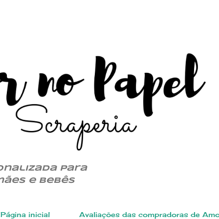
Pular para o conteúdo principal
onalizada para
mães e bebês
Página inicial
Avaliações das compradoras de Amo