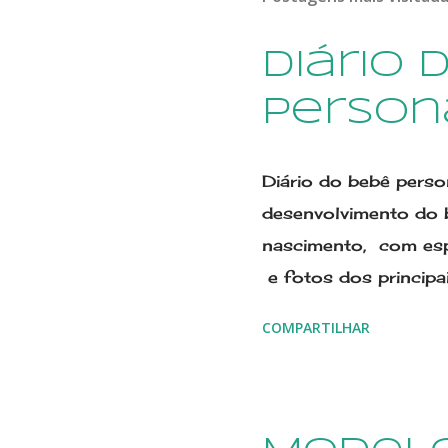
Diário 
Person
Diário do bebê perso
desenvolvimento do 
nascimento, com esp
e fotos dos princip
Scraperia está no E
COMPARTILHAR
com 7 anos de ativi
modelos periodicame
Livro do Bebê person
todos os Modelos Se 