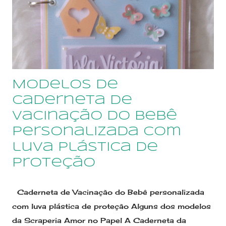
plásticos Nossos produtos são personalizados
com corte e colagem de pecinhas de papéis, em
camadas, com um acabamento diferenciado. Kit de
álbuns personalizados para gêmeos Quer encantar
uma gravidinha querida com um presente original e
Modelos de
criativo? Escolha o tema e iremos preparar nas
cores de sua preferência. Você pode escolher
Caderneta de
também o kit cont...
Vacinação do Bebê
personalizada com
luva plástica de
proteção
Caderneta de Vacinação do Bebê personalizada
com luva plástica de proteção Alguns dos modelos
da Scraperia Amor no Papel A Caderneta da