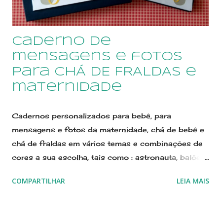
caderno de
mensagens e fotos
para CHÁ DE FRALDAS e
maternidade
Cadernos personalizados para bebê, para
mensagens e fotos da maternidade, chá de bebê e
chá de fraldas em vários temas e combinações de
cores a sua escolha, tais como : astronauta, balões,
jardim encantado, flores, princesa, circo, safári,
COMPARTILHAR
LEIA MAIS
príncipe, urso, marinheiro, urso marinheiro, urso
aviador, ovelhinha, bailarina, e muito mais! Confira
nossos modelos. Estamos no Elo7 desde 2011, já