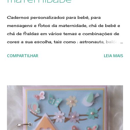
maternidade
Cadernos personalizados para bebê, para
mensagens e fotos da maternidade, chá de bebê e
chá de fraldas em vários temas e combinações de
cores a sua escolha, tais como : astronauta, balões,
jardim encantado, flores, princesa, circo, safári,
COMPARTILHAR
LEIA MAIS
príncipe, urso, marinheiro, urso marinheiro, urso
aviador, ovelhinha, bailarina, e muito mais! Confira
nossos modelos. Estamos no Elo7 desde 2011, já
contamos com sete anos de atividades. Na nossa
loja você encontrará avaliações das compradoras.
CLIQUE AQUI para ler depoimentos das nossas
clientes Estamos sempre lançando novos modelos,
confira em nossa loja on line, Para ver novos
modelos CLIQUE AQUI 🔽🔽 Quero ver todos os