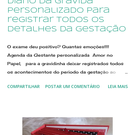
Diário da grávida
personalizado para
registrar todos os
detalhes da gestação
O exame deu positivo? Quantas emoções!!!!
Agenda da Gestante personalizada Amor no
Papel, para a gravidinha deixar registrados todos
os acontecimentos do periodo da gestação ao
parto, com anotações escritas e fotos. O Diário da
COMPARTILHAR
POSTAR UM COMENTÁRIO
LEIA MAIS
Mamãe é personalizado de uma maneira muito fofa
em scrapbooking. Quer saber mais? clique em A
agenda da mamãe é muito completa e contem 160
para você detalhar todos estes momentos únicos
da Gravidez! Pode ser personalizado em outras
cobinações de cores, e temas a escolha da grávida