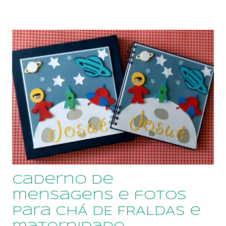
positivas, disponíveis para consultas em
https://talk7.elo7.com.br/amornopapel/avaliacoes
Amor no Papel Scraperia está
no Elo7 desde 2011, já c...
caderno de
mensagens e fotos
para CHÁ DE FRALDAS e