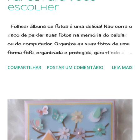
escolher
Folhear álbuns de fotos é uma delícia! Não corra o
risco de perder suas fotos na memória do celular
ou do computador. Organize as suas fotos de uma
forma fofa, organizada e protegida, garantindo a
memória dos seus melhores momentos. Nós, da
COMPARTILHAR
POSTAR UM COMENTÁRIO
LEIA MAIS
Scraperia Amor no Papel, adoramos personalizar
seu álbum no tema do enxoval, decoração do
quartinho, celebrações de mesversários,
aniversários, e muito mais. modelo de álbum
personalizado para menina, em candy colors, no
tema ursinha princesa modelo de álbum em
scrapbook no tema rapozinha laranja, com
detalhes em lilás Interior do álbum para 120 fotos
tamanho 10X15, que são encaixadas em envelopes