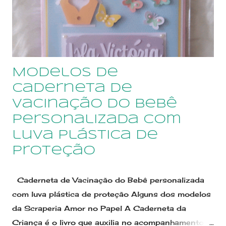
Modelos Qualquer dúvida, envie um email para
sonimary.ribeiro@amornopapel.com Caso prefira,
envie uma mensagem por WhatsApp 21
979622774 ...
Modelos de
Caderneta de
Vacinação do Bebê
personalizada com
luva plástica de
proteção
Caderneta de Vacinação do Bebê personalizada
com luva plástica de proteção Alguns dos modelos
da Scraperia Amor no Papel A Caderneta da
Criança é o livro que auxilia no acompanhamento