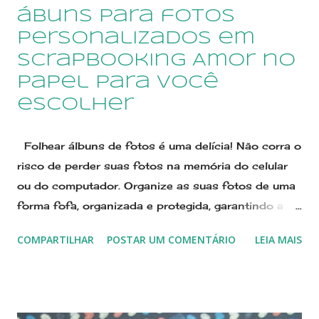
cliente. Pode ser vendida em kits personalizados de
ábuns para fotos
acordo com demais itens da p...
personalizados em
scrapbooking Amor no
Papel para você
escolher
Folhear álbuns de fotos é uma delícia! Não corra o
risco de perder suas fotos na memória do celular
ou do computador. Organize as suas fotos de uma
forma fofa, organizada e protegida, garantindo a
memória dos seus melhores momentos. Nós, da
COMPARTILHAR
POSTAR UM COMENTÁRIO
LEIA MAIS
Scraperia Amor no Papel, adoramos personalizar
seu álbum no tema do enxoval, decoração do
quartinho, celebrações de mesversários,
aniversários, e muito mais. modelo de álbum