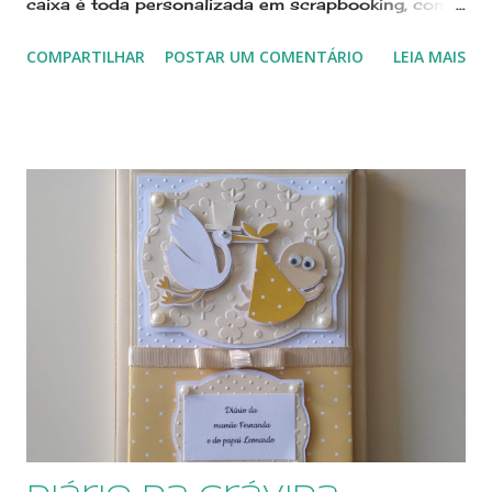
caixa é toda personalizada em scrapbooking, com
corte e colagem de pecinhas de papel para formas
COMPARTILHAR
POSTAR UM COMENTÁRIO
LEIA MAIS
as imagens e letras A mamãe terá onde guardar a
primeira roupinha, de uma forma organizada e fofa!
A primeira mechinha do cabelo ficará guardada na
caixinha linda A caixa poderá ser personalizada em
cores e temas que combinem com o enxoval e o
quarto do bebê, para que faça parte da decoração
O primeiro dentinho ficará guardadinho dentro da
caixinha Quer saber de outras opções de
personalização? Me manda uma mensagem por
WhatsApp