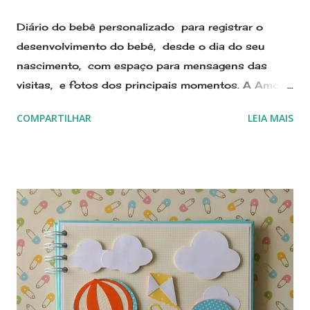
Diário do bebê personalizado para registrar o
desenvolvimento do bebê, desde o dia do seu
nascimento, com espaço para mensagens das
visitas, e fotos dos principais momentos. A Amor
no Papel Scraperia está no Elo7 desde 2011, já
COMPARTILHAR
LEIA MAIS
contamos com 7 anos de atividades. Estamos
lançando novos modelos periodicamente. Para ver
novos modelos de Livro do Bebê personalizado
Clique aqui ⇩ Quero ver todos os Modelos Se
preferir, envie um email para
sonimary.ribeiro@amornopapel.com WhatsApp 21
979622774 A capa pode ser personalizada em
vários temas, e combinações de cores, com
técnicas de scrapbook, ou seja, as imagens são
trabalhadas com recorte e colagem de pecinhas