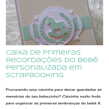
uma forma prática e linda de guardar suas receitas
preferidas, como em um caderno de receitas
personalizado ou um livro de receitas
personalizado. Pode ser personalizado em diversas
combinações de cores combinando com a sua
cozinha e ao seu gosto. Miolo impresso em
gráfica, em papel de alta qualidade. Consulte todos
Caixa de Primeiras
os preços e confira todos os modelos de cadernos
de receitas pe...
Recordações do Bebê
Personalizada em
Scrapbooking
Procurando uma caixinha para deixar guardadas as
memórias do seu bebezinho? Caixinha muito linda
para organizar as primeiras lembranças do bebê A