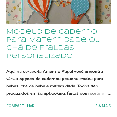
de papéis especiais, que são montadas umas sobre
as outras, e têm um efeito delicado e bonito. No
livro há espaço para registrar a marcação dos
pezinhos e mãozinhas do bebê, bem c...
Modelo de caderno
para Maternidade ou
Chá de Fraldas
personalizado
Aqui na scraperia Amor no Papel você encontra
várias opções de cadernos personalizados para
bebês, chá de bebê e maternidade. Todos são
produzidos em scrapbooking, feitos com corte e
colagem de pecinhas de papel para formar imagens
COMPARTILHAR
LEIA MAIS
e nomes. Estamos no Elo7 desde 2011, e nestes
dez anos contamos com centenas de avaliações