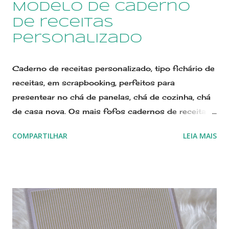
Modelo de caderno
de receitas
personalizado
Caderno de receitas personalizado, tipo fichário de
receitas, em scrapbooking, perfeitos para
presentear no chá de panelas, chá de cozinha, chá
de casa nova. Os mais fofos cadernos de receitas
personalizados em scrapbooking. Os Fichários de
COMPARTILHAR
LEIA MAIS
Receitas Amor no Papel são perfeitos para
presentear a noiva em seu chá de panelas e chá de
cozinha. Presentes Amor no Papel Scraperia
encantam quem os recebem! Estes fichários são
perfeitos para presentear uma noiva, em chá de
panelas, chá de cozinha, para quem está montando
uma casa nova, ou indo para o seu primeiro lar. É