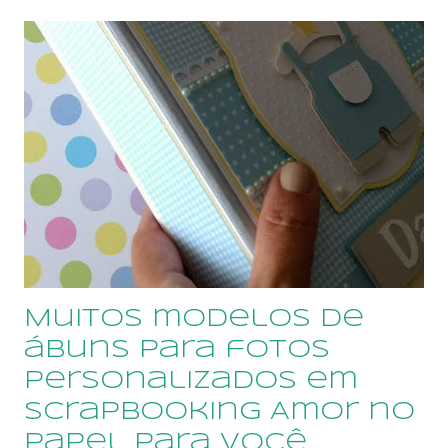
contamos com sete anos de atividades. Na nossa
loja você encontrará avaliações das compradoras.
CLIQUE AQUI para ler depoimentos das nossas
clientes Estamos sempre lançando novos modelos,
confira em nossa loja on line, Para ver novos
modelos CLIQUE AQUI 🔽🔽 Quero ver todos os
Modelos Qualquer dúvida, envie um email para
sonimary.ribeiro@amornopapel.com Caso prefira,
envie uma mensagem por WhatsApp 21
979622774 ...
Muitos modelos de
ábuns para fotos
personalizados em
scrapbooking Amor no
Papel para você